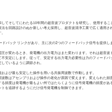
和してそしてにわたる10年間の超音波プロダクトを研究し、使用するこ
技法を回路設計のぬか新しい考え採用し、超音波清浄工業で広く適用さ
す。
ードバック リンクがあり、主に次の2つのフィードバック信号を提供し
電圧が変わるとき、発電機の出力電力はまた変わります。それは超音波
て不安定にします。従って、安定する出力電力必要性は力のフィードバ
定しているように調節され。
能および最も安定した操作を用いる共振周波数で作動します。
周波数はアセンブリおよび操作の老化が原因で変えます。変えられた頻
する頻度は発電機が最もよい州ではたらくように信号発電機の頻度があ
ントを追跡するようにだけ信号発電機を制御できます。