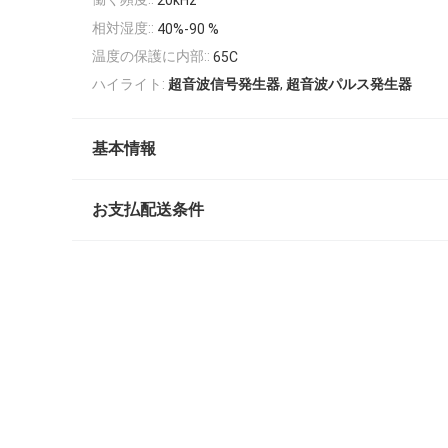
20kHz
相対湿度::
40%-90 %
温度の保護に内部::
65C
,
ハイライト:
超音波信号発生器
超音波パルス発生器
基本情報
お支払配送条件