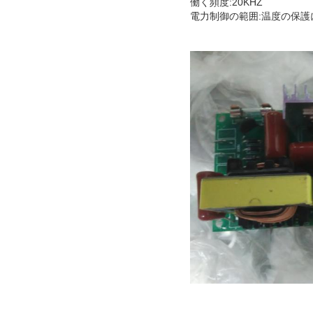
働く頻度:20KHZ
電力制御の範囲:温度の
保護に