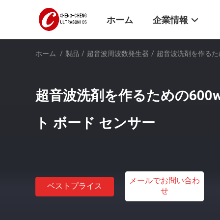
ホーム
企業情報
ホーム
/
製品
/
超音波周波数発生器
/
超音波洗剤を作るため
超音波洗剤を作るための600w
ト ボード センサー
メールでお問い合わ
ベストプライス
せ