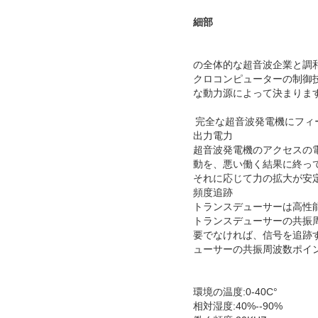
細部
の全体的な超音波企業と調
クロコンピューターの制御
な動力源によって決まりま
完全な超音波発電機にフィ
出力電力
超音波発電機のアクセスの
動を、悪い働く結果に終っ
それに応じて力の拡大が安
頻度追跡
トランスデューサーは高性
トランスデューサーの共振
要でなければ、信号を追跡
ューサーの共振周波数ポイ
環境の温度:0-40C°
相対湿度:40%--90%