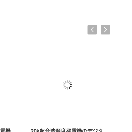
電機
20k超音波頻度発電機のデジタ
溶接