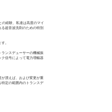
との経験、私達は高度のマイ
れる超音波洗剤のための特別
ます。
トランスデューサーの機械振
ック信号によって電力増幅器
度が漂えば、および変更が重
る特定の範囲内のトランスデ