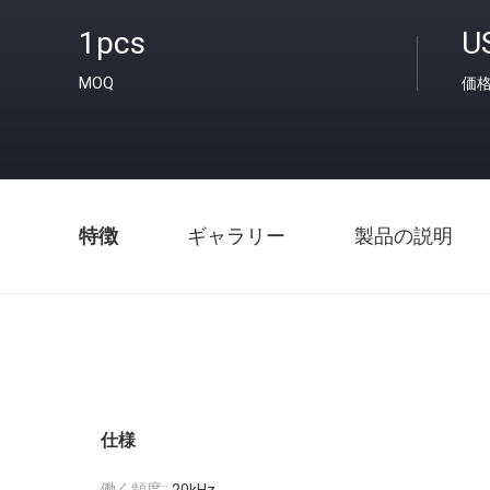
1pcs
U
MOQ
価
特徴
ギャラリー
製品の説明
仕様
働く頻度::