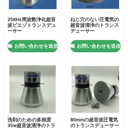
工場旅行
25KHz周波数浄化超音
ねじ穴のない圧電気の
波ピエゾトランスデュ
超音波清浄のトランス
ーサー
デューサー
品質管理
お問い合わせを送信
お問い合わせを送信
私達に連絡しなさい
引用を要求しなさい
超音波洗浄
高出力超音波トランスデューサー
洗剤のための多頻度
80mmの超音波圧電気
多頻度超音波トランスデューサー
35w超音波清浄のトラ
のトランスデューサー