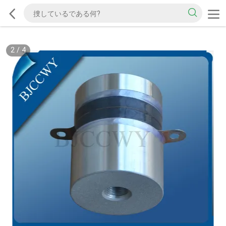
2
/
4