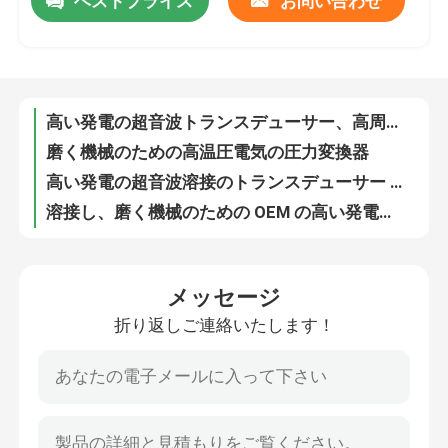
ベストプライス
お問い合わせ
高い発電の超音波トランスデューサー、高周波超音波のトランスデューサー
磨く機械のための高温圧電気の圧力変換器
工場旅行
高い発電の超音波溶接のトランスデューサー 35 KHZ100W の高い効果
溶接し、磨く機械のための OEM の高い発電の超音波トランスデューサー
品質管理
デジタル超音波振動発電機、超音波電源
900w デジタルの超音波発電機の ピエゾ 陶磁器の超音波パルス発生器
デジタル低頻度の超音波発電機 20 - 40KHZ 1200W の超音波発電機
私達に連絡しなさい
高周波超音波の発電機、圧電気の陶磁器の超音波装置
TUV の超音波粉砕 1800W 30KHz デジタルの超音波発電機
引用を要求しなさい
複数の頻度超音波の洗剤のための超音波パルス発生器 2400W
メッセージ
溶接機の超音波パルス発生器のための超音波頻度発電機
超音波洗浄
折り返しご連絡いたします！
超音波粉砕の多頻度圧電気の超音波発電機
デジタル超音波頻度発電機の ピエゾ 陶磁器の超音波信号発電機
高出力超音波トランスデューサー
10/5/2 人のリング圧電気の陶磁器 pzt8 Piezo 陶磁器の版 OEM
医学機械のための 8/3/2 のリング圧電気の陶磁器の pzt 4
多頻度超音波トランスデューサー