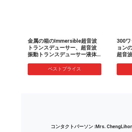
の超音
金属の箱のImmersible超音波
300
よび
トランスデューサー、超音波
ョン
振動トランスデューサー液体
超音
で使用します
ー
ベストプライス
コンタクトパーソン :
Mrs. ChengLiho