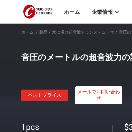
ホーム
企業情報
ホーム
/
製品
/
水に浸け超音波トランスデューサ
/
音圧の
音圧のメートルの超音波力の
メールでお問い合わ
ベストプライス
せ
1pcs
$