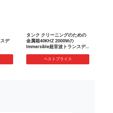
タンク クリーニングのための
2kw
ンスデ
金属箱40KHZ 2000Wの
圧電
Immersible超音波トランスデ
のパ
ューサー
ベストプライス