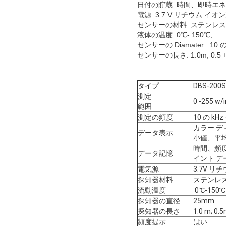
日付の貯蔵: 時間、即時エネル
電源: 3.7 V リチウム イ
センサーの材料: ステンレ
液体の温度: 0℃- 150℃;
センサーの Diamater: 10 の
センサーの長さ: 1.0m; 0.5
タイプ
DBS-200S
測定
0 -255 w/
範囲
測定の頻度
10 の kHz 
カラー 
データ表示
小値、平
時間、頻度
データ記憶
イント データ
電気源
3.7V 
探知器材料
ステンレ
流動温度
0℃-150℃
探知器の直径
25mm
探知器の長さ
1.0 m; 0
頻度提示
はい