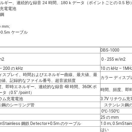
ギー、連続的な録音 24 時間、180 k データ（ポイントごとの 0.5 秒
オン充電電池
ス鋼
 mm;
 +0.5m ケーブル
DBS-1000
in2
0 - 255 w/in2
– 200 の kHz
10 の kHz – 1MH
ディスプレイ、時間およびエネルギー曲線、最大値、最
カラー ディス
均値、記録的なファイル番号、超音波頻度
、即時エネルギー、連続的な録音 48 時間、360K ポ
時間、頻度、即時エ
（0.5" /point）
リチウム充電電池
3.7V リチウム
ス鋼のシーリング管
ステンレス鋼の
0℃-150℃
25 の mm
.5mStainless 鋼鉄 Detector+0.5m のケーブル
1.0 m; 0.5mSt
はい