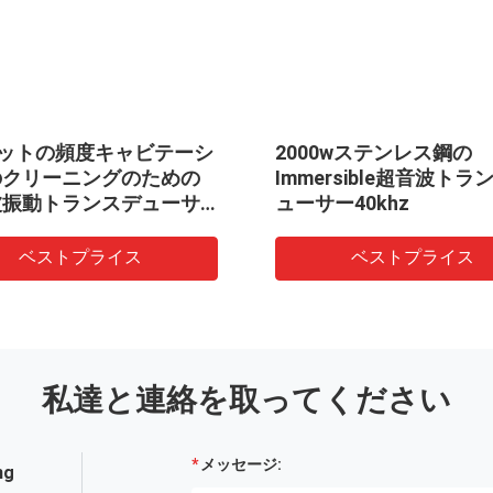
ワットの頻度キャビテーシ
2000wステンレス鋼の
のクリーニングのための
Immersible超音波トラ
波振動トランスデューサ
ューサー40khz
ベストプライス
ベストプライス
私達と連絡を取ってください
メッセージ:
ng