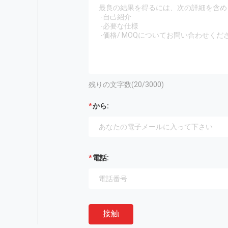
残りの文字数(
20
/3000)
から:
電話:
接触