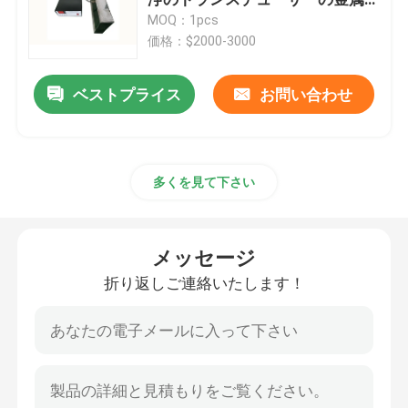
箱
MOQ：1pcs
価格：$2000-3000
圧電気の超音波トランスデューサー
ベストプライス
お問い合わせ
水に浸け超音波トランスデューサ
デジタル超音波発電機
多くを見て下さい
超音波周波数発生器
メッセージ
超音波洗浄機
折り返しご連絡いたします！
超音波細胞の Disruptor
超音波リアクター