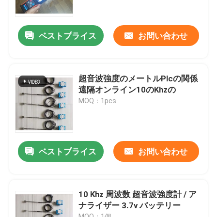
工場旅行
ベストプライス
お問い合わせ
品質管理
超音波強度のメートルPlcの関係
私達に連絡しなさい
遠隔オンライン10のKhzの
MOQ：1pcs
引用を要求しなさい
超音波洗浄
ベストプライス
お問い合わせ
高出力超音波トランスデューサー
10 Khz 周波数 超音波強度計 / ア
ナライザー 3.7v バッテリー
多頻度超音波トランスデューサー
MOQ：1個