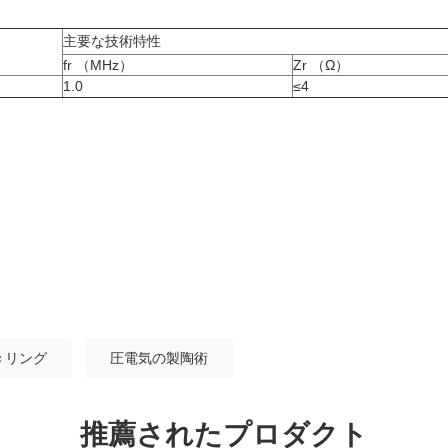
主要な技術特性
fr （MHz）
Zr （Ω）
1.0
≤4
ic リング
圧電気の製陶術
推薦されたプロダクト