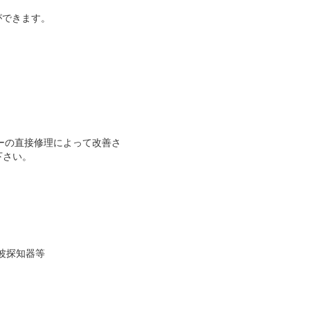
とができます。
ーの直接修理によって改善さ
下さい。
音波探知器等