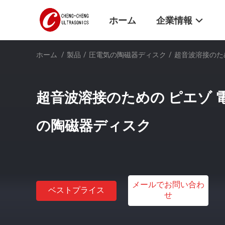
ホーム
企業情報
ホーム
/
製品
/
圧電気の陶磁器ディスク
/
超音波溶接のた
超音波溶接のための ピエゾ 
の陶磁器ディスク
メールでお問い合わ
ベストプライス
せ