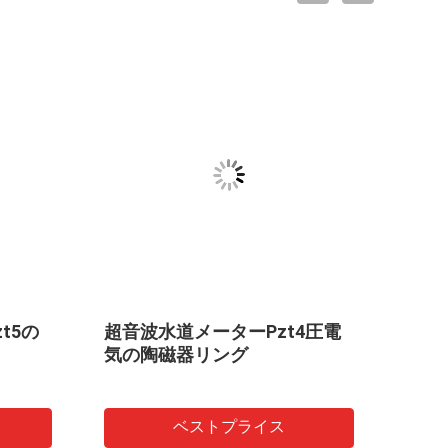
t5の
超音波水道メーターPzt4圧電
圧電
気の陶磁器リング
3/5/
ベストプライス