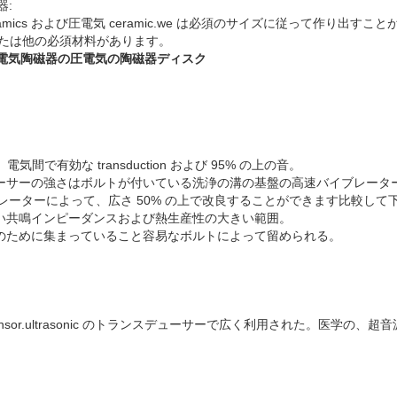
器:
ramics および圧電気 ceramic.we は必須のサイズに従って作り出すこ
t8 または他の必須材料があります。
o 電気陶磁器の圧電気の陶磁器ディスク
気間で有効な transduction および 95% の上の音。
デューサーの強さはボルトが付いている洗浄の溝の基盤の高速バイブレータ
レーターによって、広さ 50% の上で改良することができます比較して
低い共鳴インピーダンスおよび熱生産性の大きい範囲。
性のために集まっていること容易なボルトによって留められる。
sor.ultrasonic のトランスデューサーで広く利用された。医学の、超