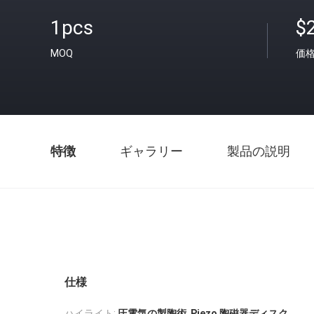
1pcs
$
MOQ
価
特徴
ギャラリー
製品の説明
仕様
,
ハイライト:
圧電気の製陶術
Piezo 陶磁器ディスク