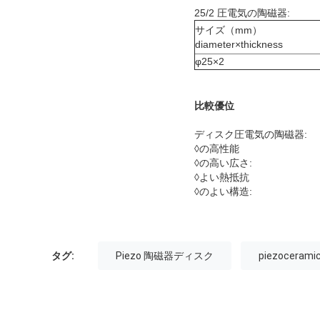
25/2 圧電気の陶磁器:
サイズ（mm）
diameter×thickness
φ25×2
比較優位
ディスク圧電気の陶磁器:
◊の高性能
◊の高い広さ:
◊よい熱抵抗
◊のよい構造:
タグ:
Piezo 陶磁器ディスク
piezoceram