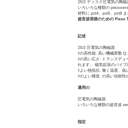
25/2 ディスク圧電気の陶磁
いろいろな種類の piezoce
材料に pzt4、pzt5、pz
超音波溶接のための Piez
記述
25/2 圧電気の陶磁器:
◊の高性能: 高い機械変数 Q、電
◊の高い広さ: トランス
れます。 磁気拡張のバイブ
◊よい熱抵抗: 働く温度、
◊のよい構造: の高い信頼
適用
の
圧電気の陶磁器:
いろいろな種類の超音波 sen
指定