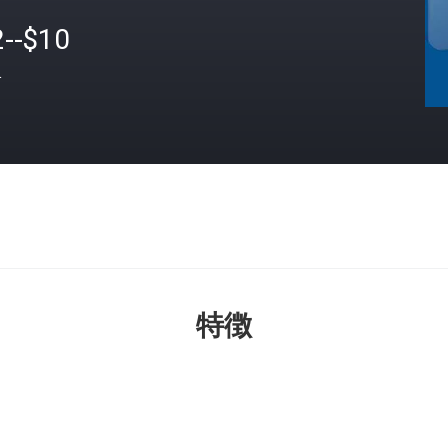
2--$10
格
特徴