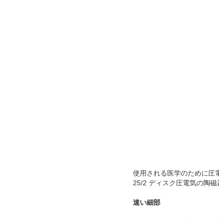
使用される医学のために圧電気
25/2 ディスク圧電気の陶磁
速い細部