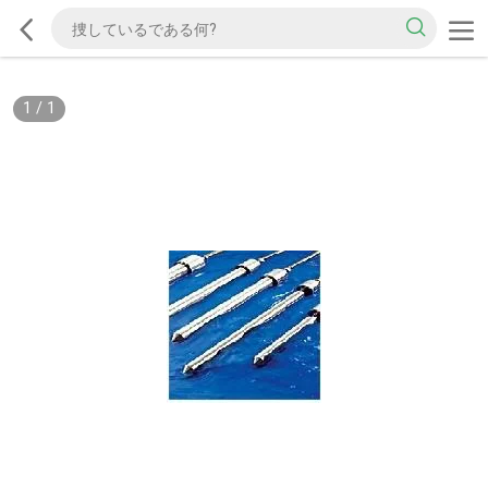
1
/
1