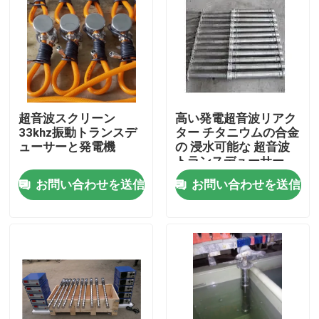
超音波スクリーン
高い発電超音波リアク
33khz振動トランスデ
ター チタニウムの合金
ューサーと発電機
の 浸水可能な 超音波
トランスデューサー
お問い合わせを送信
お問い合わせを送信
家
製品
私達について