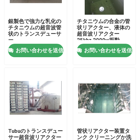
工場旅行
銀製色で強力な乳化の
チタニウムの合金の管
チタニウムの超音波管
状リアクター、液体の
状のトランスデューサ
超音波リアクター
品質管理
ー
25khz 2000w振動
お問い合わせを送信
お問い合わせを送信
私達に連絡しなさい
引用を要求しなさい
超音波洗浄
高出力超音波トランスデューサー
Tubuのトランスデュー
管状リアクター装置タ
多頻度超音波トランスデューサー
サー超音波リアクター
ンク クリーニングか洗