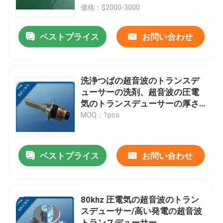
価格：$2000-3000
工場旅行
ベストプライス
お問い合わせ
品質管理
洗浄つばの超音波のトランスデ
私達に連絡しなさい
ューサーの洗剤、超音波の圧電
気のトランスデューサーの厚さ
1.2mm
MOQ：1pcs
引用を要求しなさい
超音波洗浄
ベストプライス
お問い合わせ
高出力超音波トランスデューサー
80khz 圧電気の超音波のトラン
スデューサー/高い発電の超音波
多頻度超音波トランスデューサー
トランスデューサー