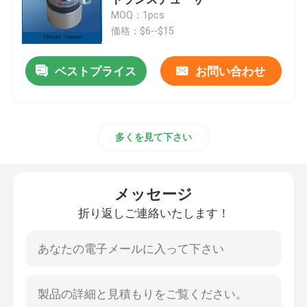
MOQ：1pcs
価格：$6--$15
圧電気の超音波トランスデューサー
ベストプライス
お問い合わせ
水に浸け超音波トランスデューサ
デジタル超音波発電機
多くを見て下さい
超音波周波数発生器
メッセージ
超音波洗浄機
折り返しご連絡いたします！
超音波細胞の Disruptor
超音波リアクター