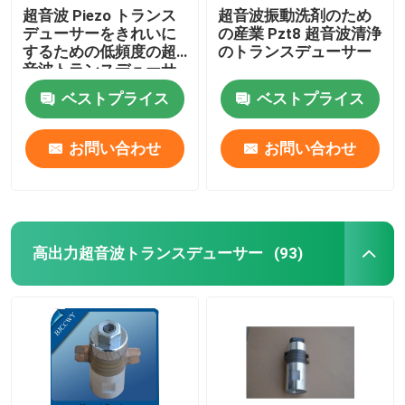
超音波 Piezo トランス
超音波振動洗剤のため
デューサーをきれいに
の産業 Pzt8 超音波清浄
超音波管状のトランスデューサー
するための低頻度の超
のトランスデューサー
音波トランスデューサ
ー
ベストプライス
ベストプライス
お問い合わせ
お問い合わせ
高出力超音波トランスデューサー
(93)