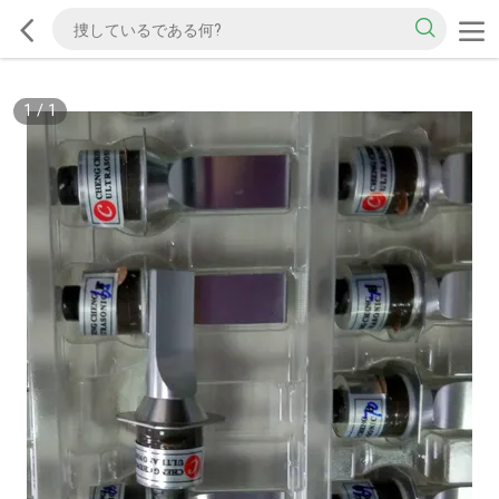
1
/
1