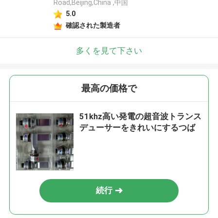
Road,Beijing,China ,中国
5.0
確認された製造者
多くを見て下さい
最高の価格で
51khz高い発電の超音波トランス
デューサーをきれいにするつば
続行