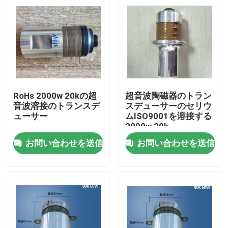
工場旅行
品質管理
私達に連絡しなさい
RoHs 2000w 20kの超
超音波陶磁器のトラン
音波溶接のトランスデ
スデューサーのセリウ
ューサー
ムISO9001を溶接する
引用を要求しなさい
2000w 20k
お問い合わせを送信
お問い合わせを送信
超音波洗浄
高出力超音波トランスデューサー
多頻度超音波トランスデューサー