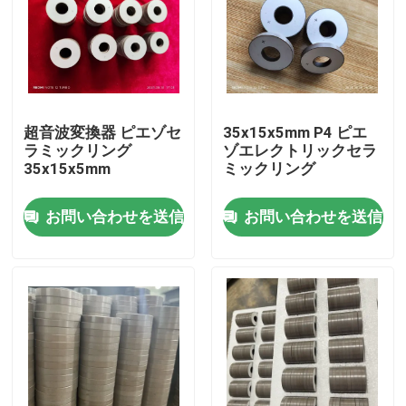
超音波変換器 ピエゾセ
35x15x5mm P4 ピエ
ラミックリング
ゾエレクトリックセラ
35x15x5mm
ミックリング
お問い合わせを送信
お問い合わせを送信
家
製品
私達について