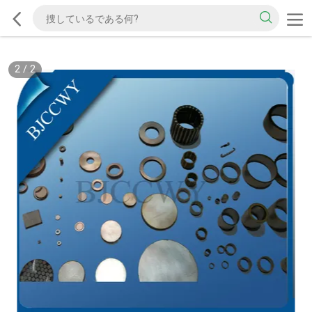
2
/
2