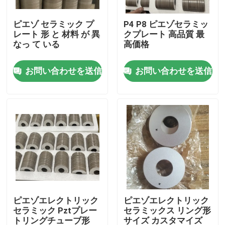
ピエゾ セラミック プ
P4 P8 ピエゾセラミッ
工場旅行
レート 形 と 材料 が 異
クプレート 高品質 最
なっ て いる
高価格
品質管理
お問い合わせを送信
お問い合わせを送信
私達に連絡しなさい
引用を要求しなさい
超音波洗浄
高出力超音波トランスデューサー
ピエゾエレクトリック
ピエゾエレクトリック
セラミック Pztプレー
セラミックス リング形
多頻度超音波トランスデューサー
トリングチューブ形
サイズ カスタマイズ