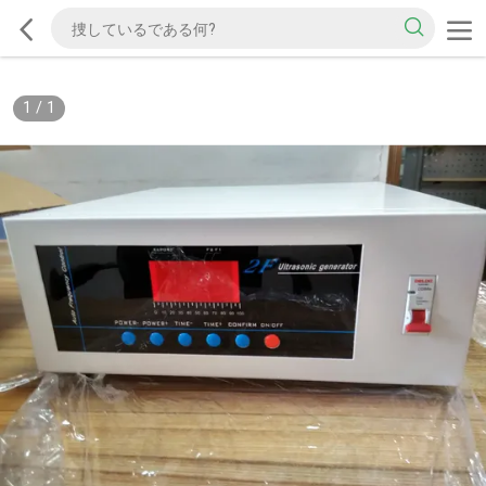
1
/
1