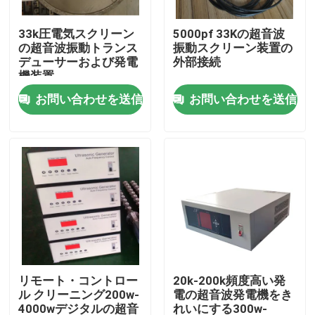
33k圧電気スクリーン
5000pf 33Kの超音波
工場旅行
の超音波振動トランス
振動スクリーン装置の
デューサーおよび発電
外部接続
機装置
品質管理
お問い合わせを送信
お問い合わせを送信
私達に連絡しなさい
引用を要求しなさい
超音波洗浄
高出力超音波トランスデューサー
リモート・コントロー
20k-200k頻度高い発
ル クリーニング200w-
電の超音波発電機をき
多頻度超音波トランスデューサー
4000wデジタルの超音
れいにする300w-