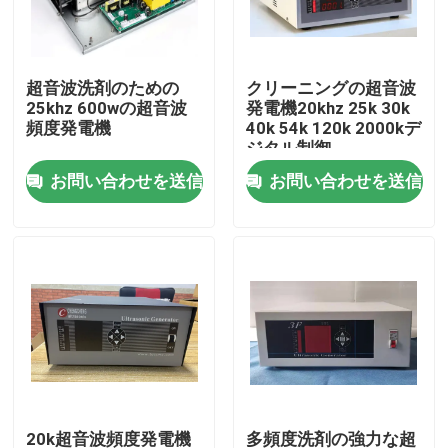
工場旅行
超音波洗剤のための
クリーニングの超音波
25khz 600wの超音波
発電機20khz 25k 30k
品質管理
頻度発電機
40k 54k 120k 2000kデ
ジタル制御
お問い合わせを送信
お問い合わせを送信
私達に連絡しなさい
引用を要求しなさい
超音波洗浄
高出力超音波トランスデューサー
多頻度超音波トランスデューサー
20k超音波頻度発電機
多頻度洗剤の強力な超