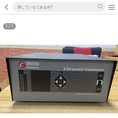
1
/
1