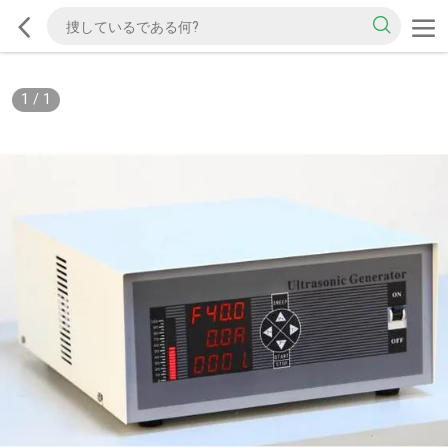
1
/
1