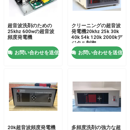
工場旅行
超音波洗剤のための
クリーニングの超音波
25khz 600wの超音波
発電機20khz 25k 30k
品質管理
頻度発電機
40k 54k 120k 2000kデ
ジタル制御
お問い合わせを送信
お問い合わせを送信
私達に連絡しなさい
引用を要求しなさい
超音波洗浄
高出力超音波トランスデューサー
多頻度超音波トランスデューサー
20k超音波頻度発電機
多頻度洗剤の強力な超