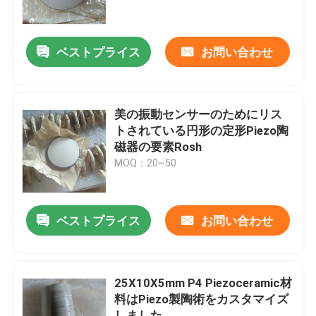
工場旅行
ベストプライス
お問い合わせ
品質管理
美の振動センサーのためにリス
私達に連絡しなさい
トされている円形の定形Piezo陶
磁器の要素Rosh
MOQ：20~50
引用を要求しなさい
超音波洗浄
ベストプライス
お問い合わせ
高出力超音波トランスデューサー
25X10X5mm P4 Piezoceramic材
料はPiezo製陶術をカスタマイズ
多頻度超音波トランスデューサー
しました