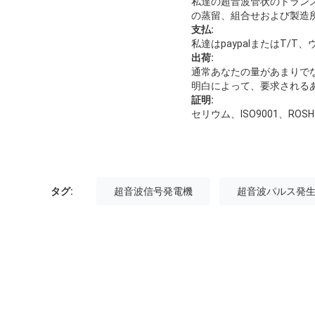
私達の超音波管状のトラン
の蒸留、組合せおよび製造
支払:
私達はpaypalまたはT/
出荷:
通常あなたの量があまりでなけ
明白によって、要求される
証明:
セリウム、ISO9001、ROSH
タグ:
超音波信号発電機
超音波パルス発