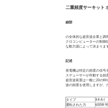
二重頻度サーキット
細部
の全体的な超音波企業と調
クロコンピューターの制御
な動力源によって決まりま
記述
発電機は特定の頻度の信号
スデューサーが作動する頻
超音波装置は一般に20のKHz、
波の頻度を使用しますが、
タイプ
X4-A-I
運転された力
600W-9