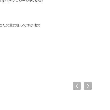
まな化学プロシージャのため
。あなたの量に従って海か他の