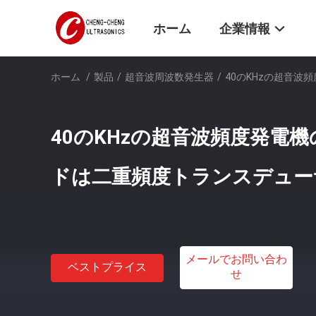
ホーム
企業情報
ホーム
/
製品
/
超音波周波数発生器
/
40のKHzの超音
40のKHzの超音波頻度発電
ドは二重頻度トランスデュー
メールでお問い合わ
ベストプライス
せ