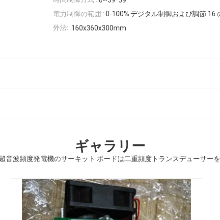
0--59' 59"
電力制御の範囲::
0-100% デジタル制御および調節 16
外法::
160x360x300mm
ギャラリー
zの超音波頻度発電機のサーキット ボードは二重頻度トランスデューサー