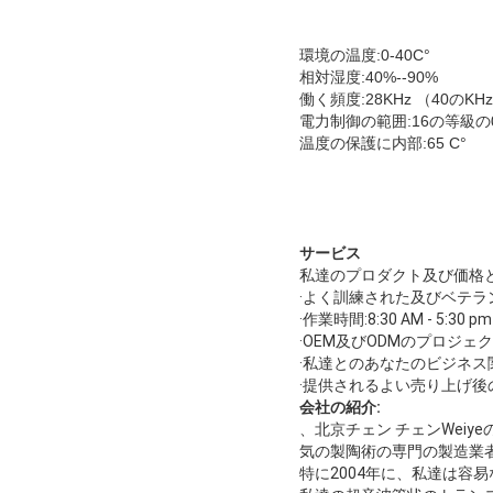
環境の温度:0-40C°
相対湿度:40%--90%
働く頻度:28KHz （40のKH
電力制御の範囲:16の等級の
温度の保護に内部:65 C°
サービス
私達のプロダクト及び価格と
·よく訓練された及びベテ
·作業時間:8:30 AM - 5:
·OEM及びODMのプロジ
·私達とのあなたのビジネ
·提供されるよい売り上げ
会社の紹介:
、北京チェン チェンWeiy
気の製陶術の専門の製造業
特に2004年に、私達は