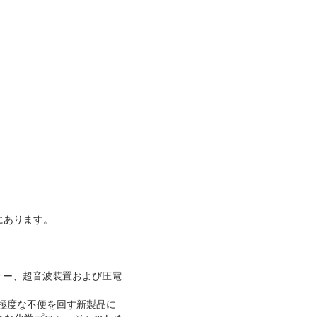
にあります。
ーサー、超音波装置および圧電
る極度な不便を回す新製品に