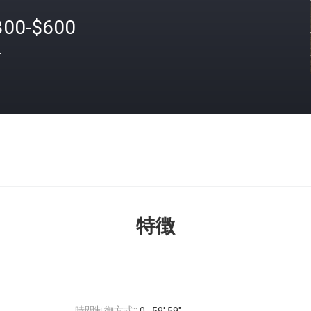
300-$600
格
特徴
時間制御方式::