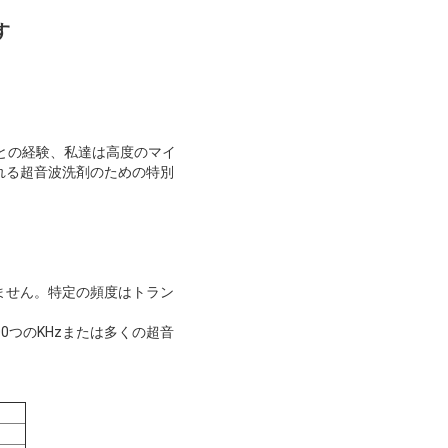
す
との経験、私達は高度のマイ
れる超音波洗剤のための特別
ません。特定の頻度はトラン
の100つのKHzまたは多くの超音