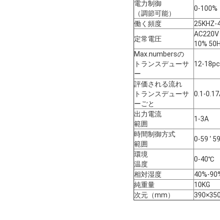
電力制御
0-100%
（調節可能）
働く頻度
25KHZ-
AC220
定常電圧
10% 50
Max.numbersの
トランスデューサ
12-18p
ー
評価される流れ
トランスデューサ
0.1-0.1
ーごと
出力電流
1-3A
範囲
時間制御方式
0-59 ' 5
範囲
環境
0-40℃
温度
相対湿度
40%-90
純重量
10KG
次元（mm）
390×35