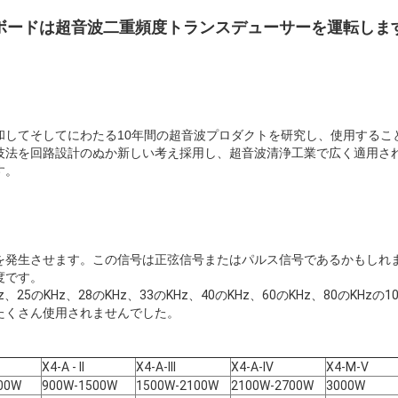
 ボードは超音波二重頻度トランスデューサーを運転しま
和してそしてにわたる10年間の超音波プロダクトを研究し、使用するこ
技法を回路設計のぬか新しい考え採用し、超音波清浄工業で広く適用さ
す。
を発生させます。この信号は正弦信号またはパルス信号であるかもしれ
度です。
25のKHz、28のKHz、33のKHz、40のKHz、60のKHz、80のKHz
たくさん使用されませんでした。
X4-A - II
X4-A-III
X4-A-IV
X4-M-V
00W
900W-1500W
1500W-2100W
2100W-2700W
3000W