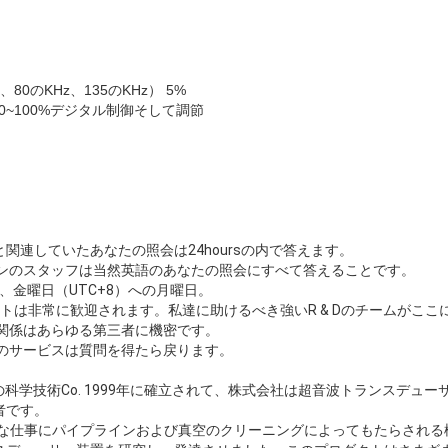
z、80のKHz、135のKHz） 5%
0~100%デジタル制御そして調節
関連していたあなたの照会は24hoursの内で答えます。
ランのスタッフは当然英語のあなたの照会にすべて答えることです。
30 pm、金曜日（UTC+8）への月曜日。
ェクトは非常に歓迎されます。私達に助けるべき強いR & Dのチームがここ
ス関係はあらゆる第三者に機密です。
後のサービスは質問を得たら戻ります。
eの科学技術Co. 1999年に確立されて、株式会社は超音波トランスデュ
者です。
容易な仕事にパイプラインおよび真空のクリーニングによってもたらされ