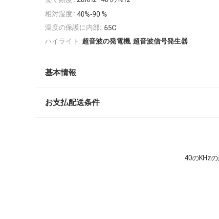
相対湿度::
40%-90 %
温度の保護に内部::
65C
,
ハイライト:
超音波の発電機
超音波信号発生器
基本情報
お支払配送条件
40のKH