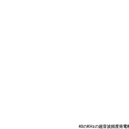
40のKHzの超音波頻度発